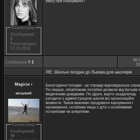
увагу при плануванні?
Статистика:
Сообщений:
8
Регистрация:
17.12.2010
06.
Сообщение
#
1
15
RE: Шкільні поїздки до Львова для школярів
Magicie
•
Багатоденні поїздки - це справді відповідальна спра
По-перше, обов'язково потрібні дозволи від батьків з
місцевий
медичними довідками. По-друге, варто заздалегідь
узгодити з адміністрацією школи всі організаційні
моменти. Також важливо продумати харчування і
проживання, особливо якщо є діти з особливими
потребами чи алергіями.
Статистика:
Сообщений:
99