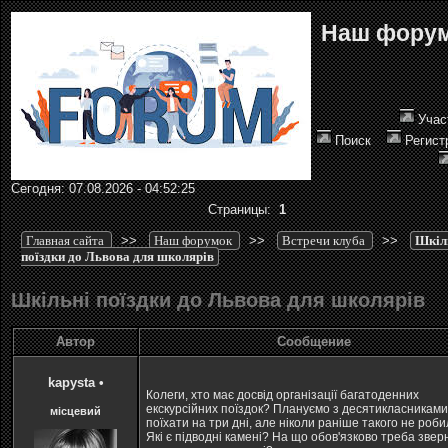
Наш фору
Учас
Поиск
Регист
Сегодня: 07.08.2026 - 04:52:25
Страницы:
1
Главная сайта
>>
Наш форумок
>>
Встречи клуба
>>
Шкіл
поїздки до Львова для школярів
Шкільні поїздки до Львова для школярів
Автор
Сообщение
kapysta
•
Колеги, хто має досвід організації багатоденних
екскурсійних поїздок? Плануємо з десятикласниками
місцевий
поїхати на три дні, але ніколи раніше такого не роби
Які є підводні камені? На що обов'язково треба звер