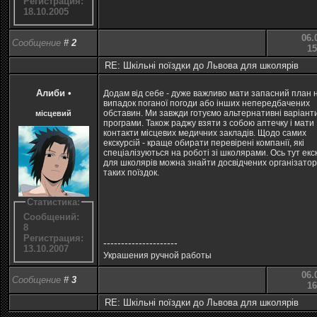
Регистрация:
18.10.2005
06.
Сообщение
#
2
15
RE: Шкільні поїздки до Львова для школярів
Алиби
•
Додам від себе - дуже важливо мати запасний план 
випадок поганої погоди або інших непередбачених
обставин. Ми завжди готуємо альтернативні варіант
місцевий
програми. Також раджу взяти з собою аптечку і мати
контакти місцевих медичних закладів. Щодо самих
екскурсій - краще обирати перевірені компанії, які
спеціалізуються на роботі зі школярами. Ось тут
екс
для школярів
можна знайти досвідчених організатор
таких поїздок.
Статистика:
Сообщений:
8
Регистрация:
---------------------
13.10.2007
Украшения ручной работы
06.
Сообщение
#
3
16
RE: Шкільні поїздки до Львова для школярів