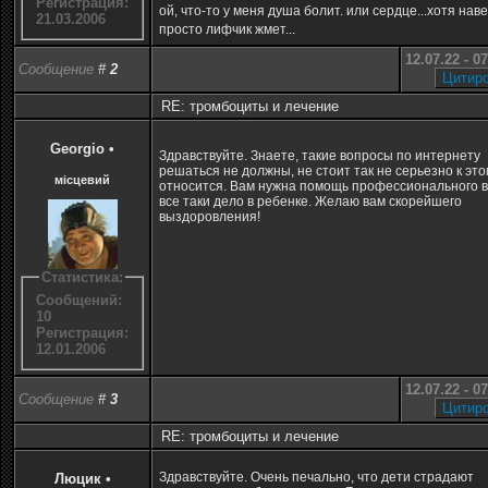
Регистрация:
ой, что-то у меня душа болит. или сердце...хотя нав
21.03.2006
просто лифчик жмет...
12.07.22 - 0
Сообщение
#
2
RE: тромбоциты и лечение
Georgio
•
Здравствуйте. Знаете, такие вопросы по интернету
решаться не должны, не стоит так не серьезно к это
місцевий
относится. Вам нужна помощь профессионального в
все таки дело в ребенке. Желаю вам скорейшего
выздоровления!
Статистика:
Сообщений:
10
Регистрация:
12.01.2006
12.07.22 - 0
Сообщение
#
3
RE: тромбоциты и лечение
Здравствуйте. Очень печально, что дети страдают
Люцик
•