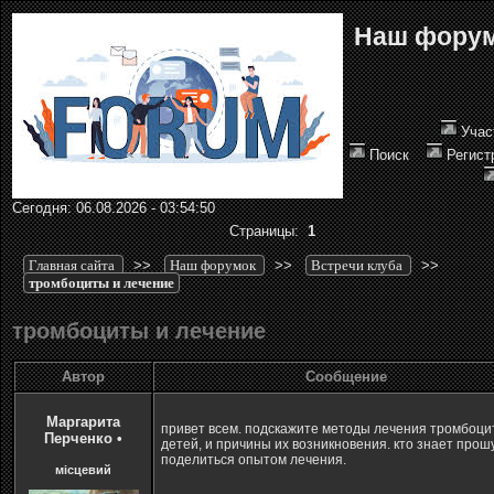
Наш фору
Учас
Поиск
Регист
Сегодня: 06.08.2026 - 03:54:50
Страницы:
1
Главная сайта
>>
Наш форумок
>>
Встречи клуба
>>
тромбоциты и лечение
тромбоциты и лечение
Автор
Сообщение
Маргарита
привет всем. подскажите методы лечения тромбоци
Перченко
•
детей, и причины их возникновения. кто знает прош
поделиться опытом лечения.
місцевий