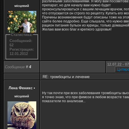
различными заболеваниями. Я могу вам посоветова
препарат, но для началу вам нужно будет
місцевий
проконсультироваться с вашим лечащим врачом, по
что отпускается он строго по рецепту. Купить его мо
Причины возникновения будут описаны тоже на это
сайте более подробно. Еще слышала, что нужно вве
рацион питания бульон из курицы, только домашней
Желаю вам всех благ и крепкого здоровья!
Статистика:
Сообщений:
62
Регистрация:
12.01.2012
12.07.22 - 0
Сообщение
#
4
RE: тромбоциты и лечение
Лена Феникс
•
Ну так почти при всех заболевания тромбоциты выс
місцевий
я точно знаю, что при фимозе в любом возрасте так
показатели по анализам...