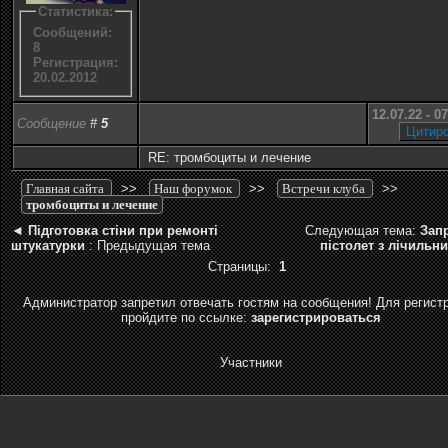
Статистика:
Сообщений:
8
Регистрация:
20.02.2012
12.07.22 - 0
Сообщение
#
5
RE: тромбоциты и лечение
Главная сайта
>>
Наш форумок
>>
Встречи клуба
>>
тромбоциты и лечение
◄
Підготовка стіни при ремонті
Следующая тема:
Зап
штукатурки
: Предыдущая тема
пістолет з лічильн
Страницы:
1
Администратор запретил отвечать гостям на сообщения! Для регист
пройдите по ссылке:
зарегистрироваться
Участники