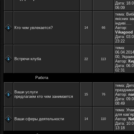
Дата: 18.0
06:09
тема:
Виб
якісних за
індиві.....
Кто чем увлекается?
Автор:
14
66
Vikagood
Дата: 03.0
23:22
тема:
06.04.2014
00, Украина
Встречи клуба
22
113
Автор:
Ки
Дата: 06.0
02:31
Работа
тема:
Дет
праздники
Ваши услуги
Автор:
na
15
76
предлагаем кто чем занимается
Дата: 09.0
08:49
тема:
Упа
для кав’яр
Ваши сферы деятельности
Автор:
Na
14
110
Дата: 10.0
13:18