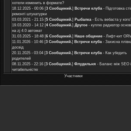
хотели изменить в формате?
18.12.2025 - 00:06 [
3 Сообщений.
]
Встречи клуба
-
Підготовка сті
ремонті штукатурки
03.03.2021 - 21:15 [
5 Сообщений.
]
Рыбалка
-
Есть вебаста у кого
19.03.2020 - 14:12 [
4 Сообщений.
]
Другое
-
куплю радиатор осно
на zj 4.0 автомат
31.03.2025 - 18:48 [
6 Сообщений.
]
Наше общение
-
Лифт-кит OR
11.01.2026 - 10:46 [
3 Сообщений.
]
Встречи клуба
-
Захисна плівк
досвід
20.11.2025 - 03:04 [
3 Сообщений.
]
Встречи клуба
-
Как убедить
родителей
08.11.2025 - 22:16 [
3 Сообщений.
]
Флудильня
-
Баланс між SEO 
читабельністю
Участники