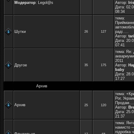
Модератор
:
Legol@s
Автор:
Iri
Дата: 02.0
08:34
тема:
Прийманн
автомобіл
Шутки
раді.....
26
127
Автор:
tar
Дата: 20.0
07:41
тема:
Re:
аквариуми
2011
Другое
Автор:
Ha
35
175
baby
Дата: 28.0
17:27
Архив
тема:
+Кр
Рог, Украи
Продам....
Архив
25
120
Автор:
Br
Дата: 25.0
21:37
тема:
Янт
намисто 
підробка ч.
Флудильня