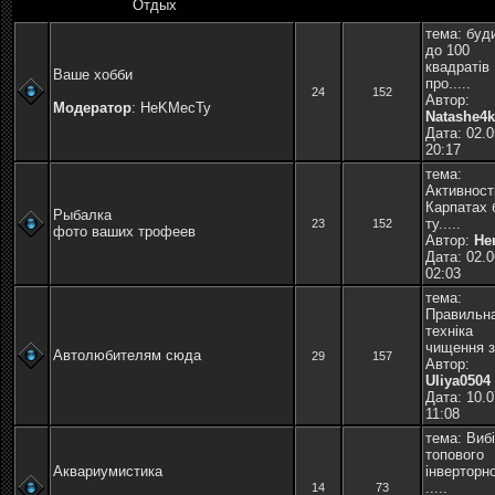
Отдых
тема:
буд
до 100
квадратів
Ваше хобби
про.....
24
152
Автор:
Модератор
:
HeKMecTy
Natashe4
Дата: 02.0
20:17
тема:
Активност
Карпатах 
Рыбалка
ту.....
23
152
фото ваших трофеев
Автор:
Не
Дата: 02.0
02:03
тема:
Правильн
техніка
чищення зу
Автолюбителям сюда
29
157
Автор:
Uliya0504
Дата: 10.0
11:08
тема:
Виб
топового
Аквариумистика
інверторн
.....
14
73