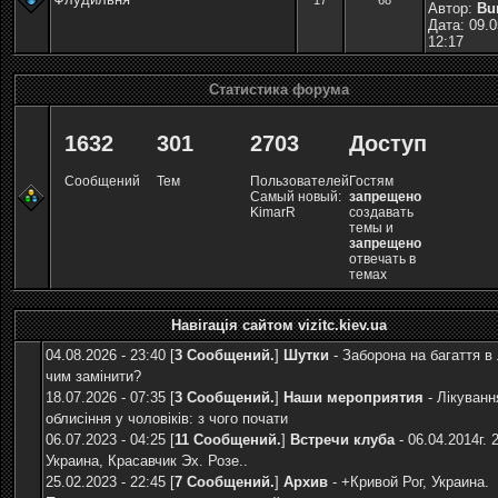
17
68
Автор:
Bu
Дата: 09.0
12:17
Статистика форума
1632
301
2703
Доступ
Сообщений
Тем
Пользователей
Гостям
Самый новый:
запрещено
KimarR
создавать
темы и
запрещено
отвечать в
темах
Навігація сайтом vizitc.kiev.ua
04.08.2026 - 23:40 [
3 Сообщений.
]
Шутки
-
Заборона на багаття в 
чим замінити?
18.07.2026 - 07:35 [
3 Сообщений.
]
Наши мероприятия
-
Лікуванн
облисіння у чоловіків: з чого почати
06.07.2023 - 04:25 [
11 Сообщений.
]
Встречи клуба
-
06.04.2014г. 
Украина, Красавчик Эх. Розе..
25.02.2023 - 22:45 [
7 Сообщений.
]
Архив
-
+Кривой Рог, Украина.