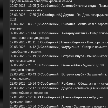
Продам малька северума красный жемчуг
10.07.2026 - 13:05 [
3 Сообщений.
]
Автолюбителям сюда
-
Прави
техніка чищення зубів
28.03.2026 - 17:55 [
13 Сообщений.
]
Другое
-
Re: День аквариумис
2011
02.06.2026 - 03:27 [
3 Сообщений.
]
Рыбалка
-
Активності в Карпат
туризму
02.06.2026 - 10:44 [
3 Сообщений.
]
Аквариумистика
-
Вибір топов
інверторного кондиціонера
17.06.2026 - 01:11 [
3 Сообщений.
]
Наше общение
-
Комфорт за к
09.05.2026 - 14:12 [
3 Сообщений.
]
Флудильня
-
Янтарне намисто
підробка чи справжнє
02.05.2026 - 17:19 [
3 Сообщений.
]
Встречи клуба
-
Выбор микрос
для стоматолога
02.05.2026 - 21:57 [
3 Сообщений.
]
Ваше хобби
-
будинок до 100
квадратів проект
29.03.2026 - 00:43 [
3 Сообщений.
]
Встречи клуба
-
Заправний піс
з лічильником
22.03.2026 - 19:34 [
3 Сообщений.
]
Рыбалка
-
Обладнання чи студ
28.03.2026 - 12:17 [
3 Сообщений.
]
Другое
-
компенсації військови
після бойового поранення
19.04.2020 - 12:36 [
21 Сообщений.
]
Наше общение
-
---Продам
дискусов. Киев
28.03.2026 - 13:34 [
3 Сообщений.
]
Архив
-
Увлажнитель воздуха