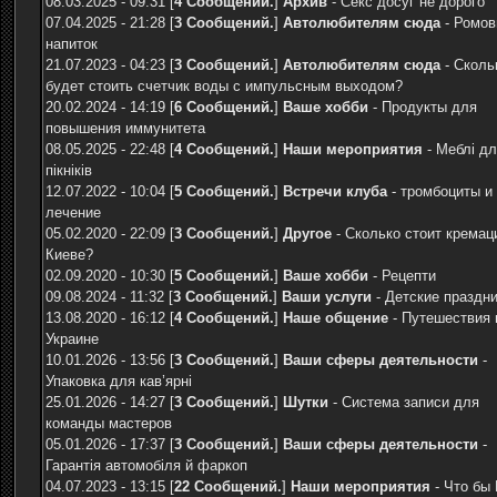
08.03.2025 - 09:31 [
4 Сообщений.
]
Архив
-
Секс досуг не дорого
07.04.2025 - 21:28 [
3 Сообщений.
]
Автолюбителям сюда
-
Ромов
напиток
21.07.2023 - 04:23 [
3 Сообщений.
]
Автолюбителям сюда
-
Сколь
будет стоить счетчик воды с импульсным выходом?
20.02.2024 - 14:19 [
6 Сообщений.
]
Ваше хобби
-
Продукты для
повышения иммунитета
08.05.2025 - 22:48 [
4 Сообщений.
]
Наши мероприятия
-
Меблі д
пікніків
12.07.2022 - 10:04 [
5 Сообщений.
]
Встречи клуба
-
тромбоциты и
лечение
05.02.2020 - 22:09 [
3 Сообщений.
]
Другое
-
Сколько стоит кремац
Киеве?
02.09.2020 - 10:30 [
5 Сообщений.
]
Ваше хобби
-
Рецепти
09.08.2024 - 11:32 [
3 Сообщений.
]
Ваши услуги
-
Детские праздн
13.08.2020 - 16:12 [
4 Сообщений.
]
Наше общение
-
Путешествия 
Украине
10.01.2026 - 13:56 [
3 Сообщений.
]
Ваши сферы деятельности
-
Упаковка для кав’ярні
25.01.2026 - 14:27 [
3 Сообщений.
]
Шутки
-
Система записи для
команды мастеров
05.01.2026 - 17:37 [
3 Сообщений.
]
Ваши сферы деятельности
-
Гарантія автомобіля й фаркоп
04.07.2023 - 13:15 [
22 Сообщений.
]
Наши мероприятия
-
Что бы