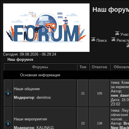
Наш фору
Учас
Поиск
Регист
Сегодня: 09.08.2026 - 06:29:24
Наш форумок
Форумы
Тем
Ответов
Обновл
Основная информация
тема:
Ком
за кермом
Наше общение
Автор:
21
105
new_daw
Модератор
:
demitros
Дата: 16.0
23:02
тема:
Лік
облисіння
Наши мероприятия
чолові.....
Автор:
Br
22
138
Модератор
:
KALINA11
New Blac