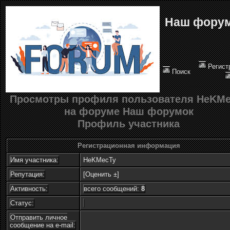
Наш фору
Регист
Поиск
Просмотры профиля пользователя HeKMe
на форуме Наш форумок
Профиль участника
Регистрационная информация
Имя участника:
HeKMecTy
Репутация:
[
Оценить ±
]
Активность:
всего сообщений:
8
Статус:
Отправить личное
сообщение на e-mail: