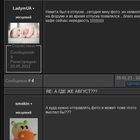
LadymUA
•
Никита был в отпуске...сегодня кину фото..их немног
на форуме и во время отпуска появлялся....благо ин
місцевий
кафе сейчас нередкость )))))))))))
Статистика:
Сообщений:
9
Регистрация:
20.05.2012
29.01.23 - 1
Сообщение
#
4
RE: А ГДЕ ЖЕ АВГУСТ???
smekin
•
А куда нужно отправлять фото я может тоже чтото
выслал бы???
місцевий