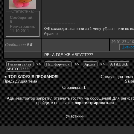
Статистика:
Сообщений:
8
---------------------
Регистрация:
КАК охлаждать напитки за 1 минутуТравянчики по в
11.10.2011
Украине
29.01.23 - 1
Сообщение
#
5
RE: А ГДЕ ЖЕ АВГУСТ???
Главная сайта
>>
Наш форумок
>>
Архив
>>
А ГДЕ ЖЕ
АВГУСТ???
◄
ТОП КЛОУЗ!!! ПРОДАНО!!!
:
Следующая тема
Предыдущая тема
Sal
Страницы:
1
Администратор запретил отвечать гостям на сообщения! Для регист
пройдите по ссылке:
зарегистрироваться
Участники