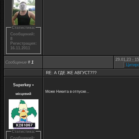
Статистика:
Сообщений:
8
Регистрация:
16.11.2011
29.01.23 - 1
Сообщение
#
1
RE: А ГДЕ ЖЕ АВГУСТ???
Superkey
•
Може Никита в отпуске...
місцевий
Статистика:
Сообщений: