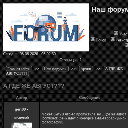
Наш фору
Учас
Поиск
Регист
Сегодня: 08.08.2026 - 03:02:30
Страницы:
1
Главная сайта
>>
Наш форумок
>>
Архив
>>
А ГДЕ ЖЕ
АВГУСТ???
А ГДЕ ЖЕ АВГУСТ???
Автор
Сообщение
geri08
•
Может быть я что-то пропустила, но ... где же август
місцевий
:confused: (речь идёт о конкурсе аква-террариумной
фотографии)