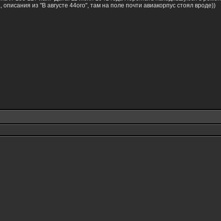
 описания из "В августе 44ого", там на поле почти авиакорпус стоял вроде))