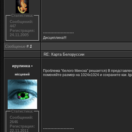
Статистика:
Сообщений:
447
Регистрация:
---------------------
24.11.2005
Дисциплина!!!
Сообщение
#
1
RE: Карта Белоруссии
ирулинка
•
Проблема "белого Минска" решается) В представлен
місцевий
поменяйте размер на 1024х1024 и сохраните как .tg
Статистика:
Сообщений:
2646
Регистрация:
---------------------
22.11.2011