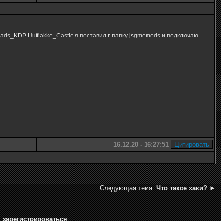
oads_KDP Uufflakke_Castle я поставил в папку jsgmemods и подключаю
16.12.20 - 16:27:51
Следующая тема:
Что такое хаки?
►
:
зарегистрироваться