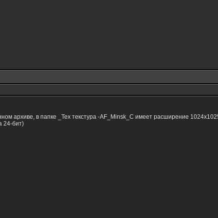
ном архиве, в папке _Tex текстура -AF_Minsk_C имеет расширение 1024х102
a 24-бит)