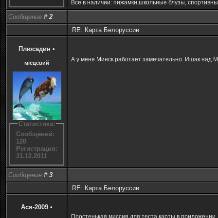
Все в наличии: пижамки,школьные блузы, спортивные
Сообщение
#
2
RE: Карта Белоруссии
Плюсадин
•
А у меня Минск работает замечательно. Ишак над М
місцевий
Статистика:
Сообщений:
120
Регистрация:
31.12.2011
Сообщение
#
3
RE: Карта Белоруссии
Ася-2009
•
Простенькая миссия для теста карты в приложении, 