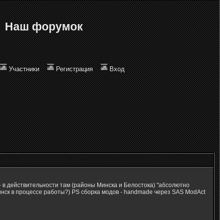
Наш форумок
Участники
Регистрация
Вход
- в действительности там (районы Минска и Белостока) "абсолютно
инск в процессе работы?) PS сборка модов - handmade через SAS ModAct