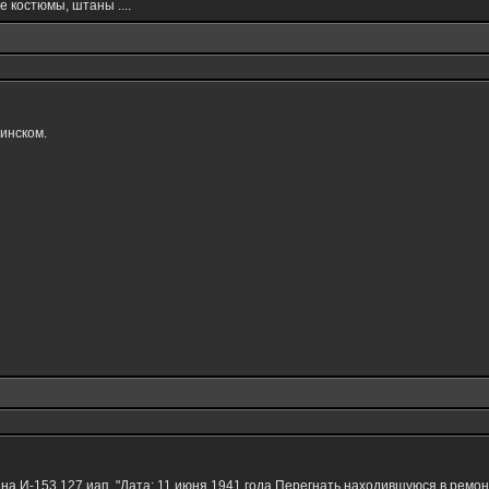
 костюмы, штаны ....
инском.
на И-153 127 иап. "Дата: 11 июня 1941 года Перегнать находившуюся в ремон