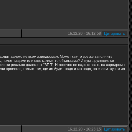
16.12.20 - 16:12:58
ходит далеко не всем аэродромам. Может как-то все же заполнять
ь, полотнищами или еще какими-то объектами? И пусть рулящие со
стоянки реально далеко от "ВПП". И конечно не надо ставить на аэродромы
 проектов, только там, где им будет надо и как надо, по своим вкусам ил
16.12.20 - 16:23:15