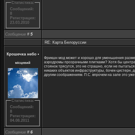
Статистика:
Сообщений:
8
Регистрация:
23.03.2010
Сообщение
#
5
RE: Карта Белоруссии
Крошечка небо
•
Фрикшн мод может и хорошо для уменьшения размеров
аэродромы прозрачными плитками? Хотя бы централь
місцевий
стоянок трясутся, это не страшно, если не пытаться
никаких объектов инфраструктуры, бочек-цистерн, до
другим соображениям. П.С. впрочем на запе это уже
Статистика:
Сообщений:
8
Регистрация:
04.08.2011
Сообщение
#
6