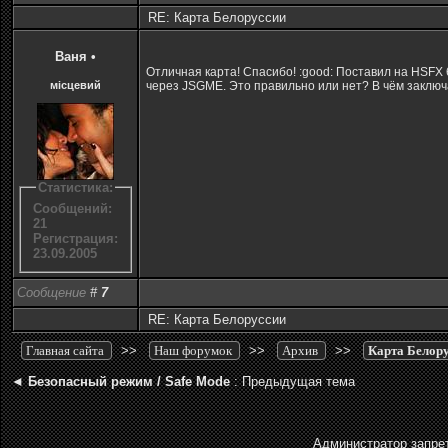
RE: Карта Белоруссии
Ваня
•
Отличная карта! Спасибо! :good: Поставил на HSFX 
місцевий
через JSGME. Это правильно или нет? В чём заключ
Статистика:
Сообщений:
21
Регистрация:
23.09.2005
Сообщение
#
7
RE: Карта Белоруссии
Главная сайта
>>
Наш форумок
>>
Архив
>>
Карта Белор
◄
Безопасный режим / Safe Mode
: Предыдущая тема
Администратор запрет