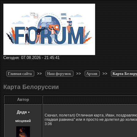
Сегодня: 07.08.2026 - 21:45:41
Главная сайта
>>
Наш форумок
>>
Архив
>>
Карта Белор
Карта Белоруссии
Автор
Дядя
•
Скачал, полетал) Отличная карта, Иван, поздравляю
гладкая равнина" или я просто не долетел до холм
місцевий
3.06