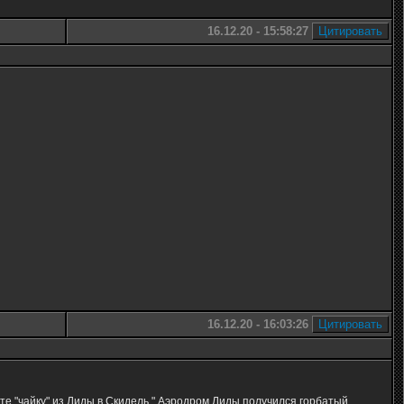
16.12.20 - 15:58:27
16.12.20 - 16:03:26
те "чайку" из Лиды в Скидель " Аэродром Лиды получился горбатый,