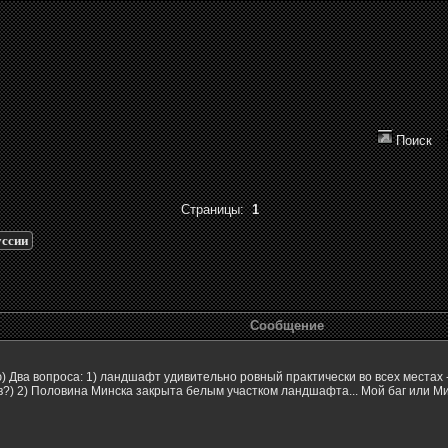
Поиск
Страницы:
1
уссии
Сообщение
) Два вопроса: 1) ландшафт удивительно ровный практически во всех местах 
ов?) 2) Половина Минска закрыта белым участком ландшафта... Мой баг или М