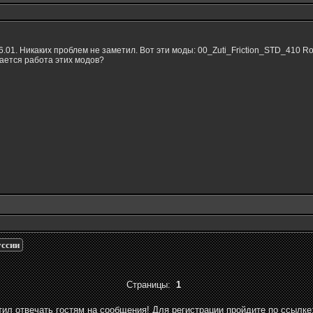
6.01. Никаких проблем не заметил. Вот эти моды: 00_Zuti_Friction_STD_410 R
ается работа этих модов?
уссии
Страницы:
1
ил отвечать гостям на сообщения! Для регистрации пройдите по ссылке