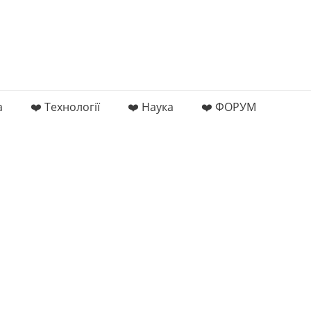
а
❤️ Технології
❤️ Наука
❤️ ФОРУМ