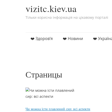
vizitc.kiev.ua
Тільки корисна інформація на цікавому порталі
Skip to content
❤️ Здоров’я
❤️ Новини
❤️ Україн
Страницы
Чи можна їсти плавлений сир: всі аспекти