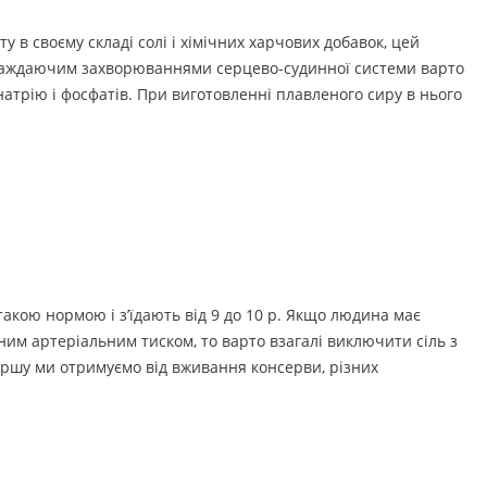
 в своєму складі солі і хімічних харчових добавок, цей
раждаючим захворюваннями серцево-судинної системи варто
і натрію і фосфатів. При виготовленні плавленого сиру в нього
такою нормою і з’їдають від 9 до 10 р. Якщо людина має
им артеріальним тиском, то варто взагалі виключити сіль з
Першу ми отримуємо від вживання консерви, різних