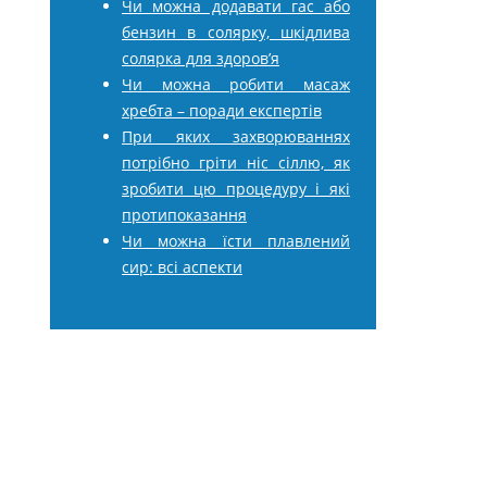
Чи можна додавати гас або
бензин в солярку, шкідлива
солярка для здоров’я
Чи можна робити масаж
хребта – поради експертів
При яких захворюваннях
потрібно гріти ніс сіллю, як
зробити цю процедуру і які
протипоказання
Чи можна їсти плавлений
сир: всі аспекти