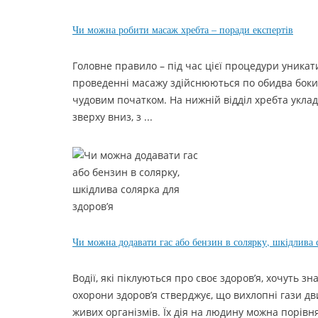
Чи можна робити масаж хребта – поради експертів
Головне правило – під час цієї процедури уника
проведенні масажу здійснюються по обидва боки 
чудовим початком. На нижній відділ хребта уклада
зверху вниз, з ...
Чи можна додавати гас або бензин в солярку, шкідлива 
Водії, які піклуються про своє здоров’я, хочуть з
охорони здоров’я стверджує, що вихлопні гази д
живих організмів. Їх дія на людину можна порівн