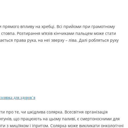
ти прямого впливу на хребці. Всі прийоми при грамотному
стовпа. Розтирання м’язів кінчиками пальцем може стати
ється права рука, на неї зверху – ліва. Далі робляться руху
солярка для здоров’я
нати про те, чи шкідлива солярка. Всесвітня організація
вигунів, що працюють на цьому паливі, є смертоносними для
яти з миш’яком і іпритом. Солярка може викликати онкологічні