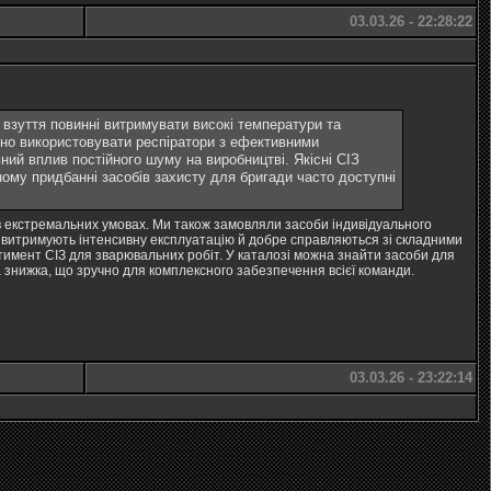
03.03.26 - 22:28:22
і взуття повинні витримувати високі температури та
ідно використовувати респіратори з ефективними
ний вплив постійного шуму на виробництві. Якісні СІЗ
ному придбанні засобів захисту для бригади часто доступні
а в екстремальних умовах. Ми також замовляли засоби індивідуального
ки витримують інтенсивну експлуатацію й добре справляються зі складними
мент СІЗ для зварювальних робіт. У каталозі можна знайти засоби для
на знижка, що зручно для комплексного забезпечення всієї команди.
03.03.26 - 23:22:14