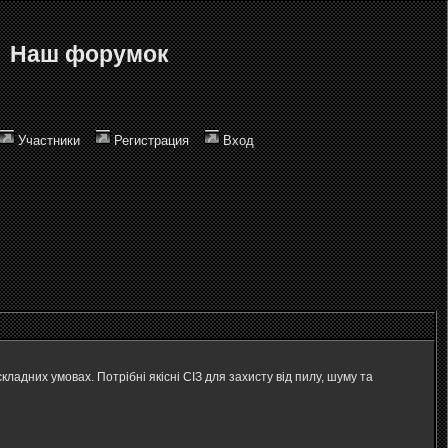
Наш форумок
Участники
Регистрация
Вход
ладних умовах. Потрібні якісні СІЗ для захисту від пилу, шуму та