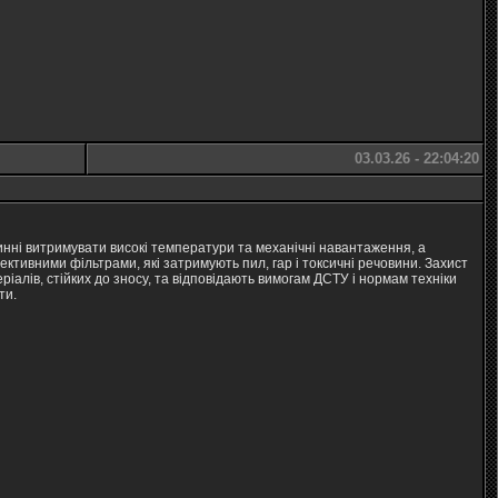
03.03.26 - 22:04:20
винні витримувати високі температури та механічні навантаження, а
ктивними фільтрами, які затримують пил, гар і токсичні речовини. Захист
ріалів, стійких до зносу, та відповідають вимогам ДСТУ і нормам техніки
ти.