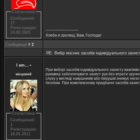
Статистика:
Сообщений:
17
Регистрация:
---------------------
24.02.2005
Хлеба и зрелищ, Вам, Господа!
Сообщение
#
1
RE: Вибір якісних засобів індивідуального захис
I am...
•
При виборі засобів індивідуального захисту важливо
рукавиці забезпечувати захист рук без втрати зручн
місцевий
слуху у вигляді навушників або берушів знижує негат
безпеки. При комплексному придбанні засобів захист
Статистика:
Сообщений:
1
Регистрация:
18.01.2011