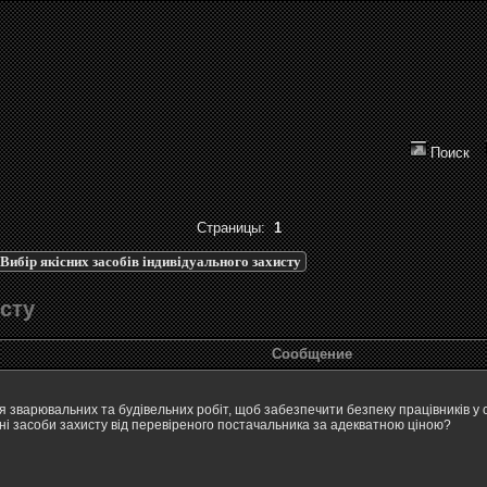
Поиск
Страницы:
1
Вибір якісних засобів індивідуального захисту
исту
Сообщение
 зварювальних та будівельних робіт, щоб забезпечити безпеку працівників у ск
і засоби захисту від перевіреного постачальника за адекватною ціною?