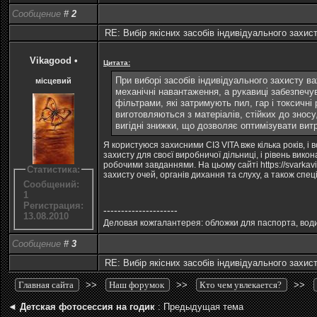
Сообщение
#
2
RE: Вибір якісних засобів індивідуального захис
Vikagood
•
Цитата:
При виборі засобів індивідуального захисту ва
місцевий
механічні навантаження, а рукавиці забезпечу
фільтрами, які затримують пил, гар і токсичні
виготовляються з матеріалів, стійких до знос
вигідні знижки, що дозволяє оптимізувати вит
Я користуюся захисними СІЗ VITA вже кілька років, 
захисту для своєї виробничої дільниці, і рівень ви
робочими завданнями. На цьому сайті
https://svarkav
Статистика:
захисту очей, органів дихання та слуху, а також спе
Сообщений:
1
Регистрация:
---------------------
13.08.2010
Деловая кожгалантерея: обложки для паспорта, води
Сообщение
#
3
RE: Вибір якісних засобів індивідуального захис
Главная сайта
>>
Наш форумок
>>
Кто чем увлекается?
>>
◄
Детская фотосессия на годик
: Предыдущая тема