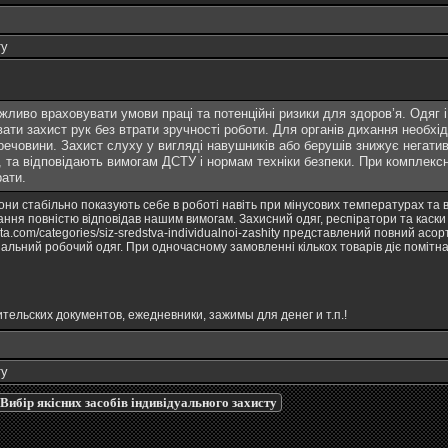
ту
жливо враховувати умови праці та потенційні ризики для здоров’я. Одяг 
вати захист рук без втрати зручності роботи. Для органів дихання необх
 речовини. Захист слуху у вигляді навушників або берушів знижує негатив
у, та відповідають вимогам ДСТУ і нормам техніки безпеки. При комплекс
рати.
і вони стабільно показують себе в роботі навіть при мінусових температурах т
конання повністю відповідав нашим вимогам. Захисний одяг, респіратори та кас
ita.com/categories/siz-sredstva-individualnoi-zashity
представлений повний асорти
ціальний робочий одяг. При одночасному замовленні кількох товарів діє поміт
тельских документов, ежедневники, зажимы для денег и т.п.!
ту
Вибір якісних засобів індивідуального захисту