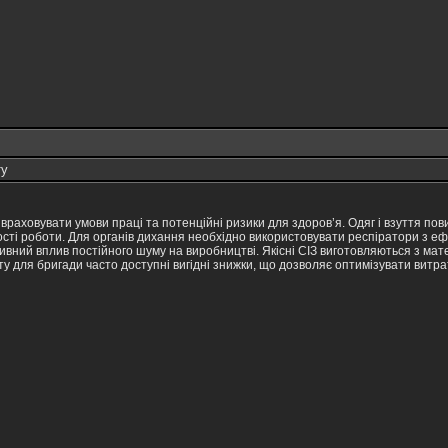
ту
 враховувати умови праці та потенційні ризики для здоров’я. Одяг і взуття по
ості роботи. Для органів дихання необхідно використовувати респіратори з ефе
ивний вплив постійного шуму на виробництві. Якісні СІЗ виготовляються з мате
у для бригади часто доступні вигідні знижки, що дозволяє оптимізувати витра