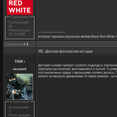
Статистика:
Сообщений:
90
Регистрация:
---------------------
23.02.2006
​Інтернет магазин корпусних меблів Black Red White
Сообщение
#
1
RE: Детская фотосессия на годик
TIGR
•
Детская съемка требует особого подхода и терпения
хорошем настроении, выспавшийся и сытый. Съемка 
місцевий
постановочные кадры с малышами сложно делать. П
ничего не мешало движениям. И самое важное - не 
Статистика:
Сообщений:
1
Регистрация: