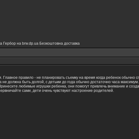
 та Гербор на brw.dp.ua Безкоштовна доставка
. Главное правило - не планировать съемку на время когда ребенок обычно 
не должна быть долгой, с детьми до года обычно достаточно часа максимум.
ринесите любимые игрушки ребенка, они помогут привлечь внимание и созд
нервничайте сами, дети очень чувствуют настроение родителей.