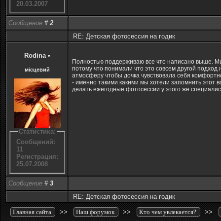
20.03.2007
Сообщение
#
2
RE: Детская фотосессия на годик
Rodina
•
Полностью поддерживаю все что написано выше. Мы
потому что понимали что это совсем другой подход
місцевий
атмосферу чтобы дочка чувствовала себя комфортн
- именно такими какими мы хотели запомнить этот 
делать ежегодные фотосессии у этого же специалис
Статистика:
Сообщений:
11
Регистрация:
25.07.2008
Сообщение
#
3
RE: Детская фотосессия на годик
Главная сайта
>>
Наш форумок
>>
Кто чем увлекается?
>>