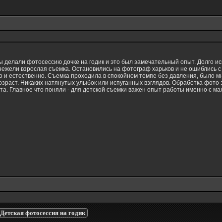
 делали фотосессию дочке на годик и это был замечательный опыт. Долго и
 нежели взрослая съемка. Остановились на
фотограф харьков
и не ошиблись с
о и естественно. Съемка проходила в спокойном темпе без давления, было 
возраст. Никаких натянутых улыбок или испуганных взглядов. Обработка фото
та. Главное что поняли - для детской съемки важен опыт работы именно с м
Детская фотосессия на годик