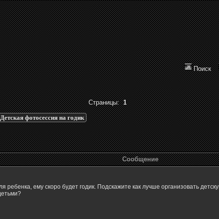
Поиск
Страницы:
1
Детская фотосессия на годик
Сообщение
ля ребенка, ему скоро будет годик. Подскажите как лучше организовать дет
детьми?