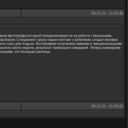
09.11.25 - 21:15:48
скали фотографа который специализируется на работе с малышами,
 выбором. Специалист сразу нашел контакт с ребенком, создал игровую
много пауз для отдыха. Фотографии получились живыми и эмоциональными
 заняла около недели, результат превзошел ожидания. Теперь планируем
алышами, это большая разница.
09.11.25 - 21:59:22