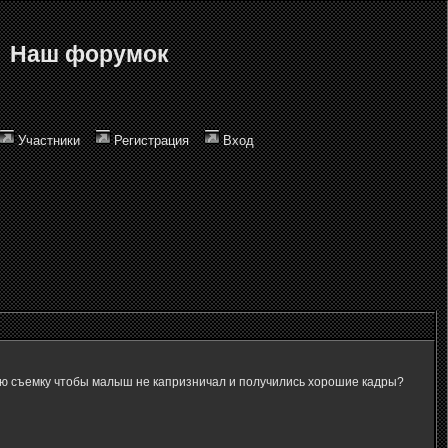
Наш форумок
Участники
Регистрация
Вход
скую съемку чтобы малыш не капризничал и получились хорошие кадры?