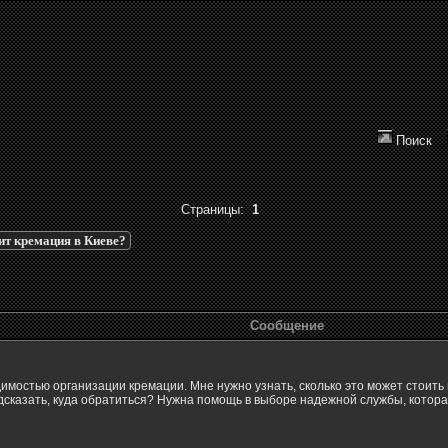
Поиск
Страницы:
1
ит кремация в Киеве?
Сообщение
имостью организации кремации. Мне нужно узнать, сколько это может стоить в
дсказать, куда обратиться? Нужна помощь в выборе надежной службы, котора