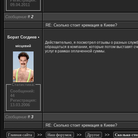
Регистрация:
09.04.2011
Сообщение
#
2
RE: Сколько стоит кремация в Киеве?
Борат Согдиев
•
Действительно, я посмотрел отзывы о разных служб
місцевий
обращаться в компании, которые потом выставят с
услуг в рамках оплаченной суммы.
Статистика:
Сообщений:
44
Регистрация:
13.03.2006
Сообщение
#
3
RE: Сколько стоит кремация в Киеве?
Главная сайта
>>
Наш форумок
>>
Другое
>>
Сколько сто