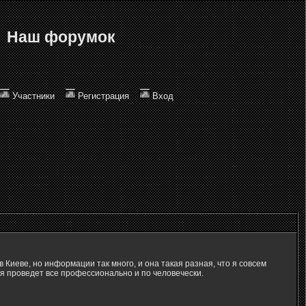
Наш форумок
Участники
Регистрация
Вход
 Киеве, но информации так много, и она такая разная, что я совсем
я проведет все профессионально и по человечески.