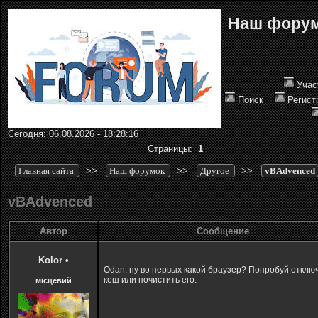
Наш фору
Учас
Поиск
Регист
Сегодня: 06.08.2026 - 18:28:16
Страницы:
1
Главная сайта
>>
Наш форумок
>>
Другое
>>
vBAdvenced
vBAdvenced
Автор
Сообщение
Kolor
•
Odan, ну во первых какой браузер? Попробуй отклю
кеш или почистить его.
місцевий