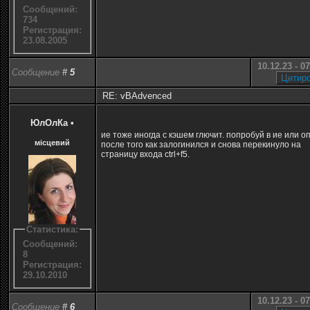
Сообщений:
734
Регистрация:
23.08.2005
10.12.23 - 0
Сообщение
#
5
RE: vBAdvenced
ЮлОлКа
•
ие тоже иногда с кэшем глючит. попробуй в ие или о
місцевий
после того как залогинился и снова перекинуло на
страницу входа ctrl+f5.
Статистика:
Сообщений:
8
Регистрация:
29.10.2010
10.12.23 - 0
Сообщение
#
6