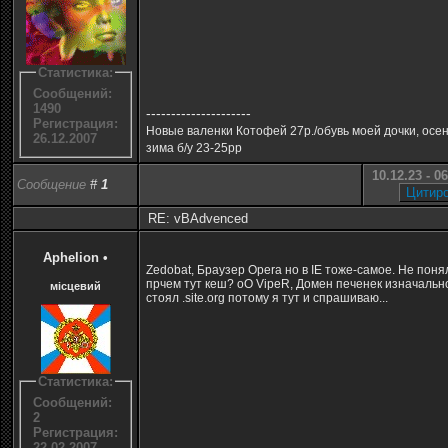
Статистика:
Сообщений:
1490
---------------------
Регистрация:
Новые валенки Котофей 27р./обувь моей дочки, осен
26.12.2007
зима б/у 23-25рр
10.12.23 - 0
Сообщение
#
1
RE: vBAdvenced
Арhelion
•
Zedobat, Браузер Opera но в IE тоже-самое. Не поня
прчем тут кеш? оО VipeR, Домен печенек изначальн
місцевий
стоял .site.org потому я тут и спрашиваю...
Статистика:
Сообщений:
2
Регистрация:
22.02.2007