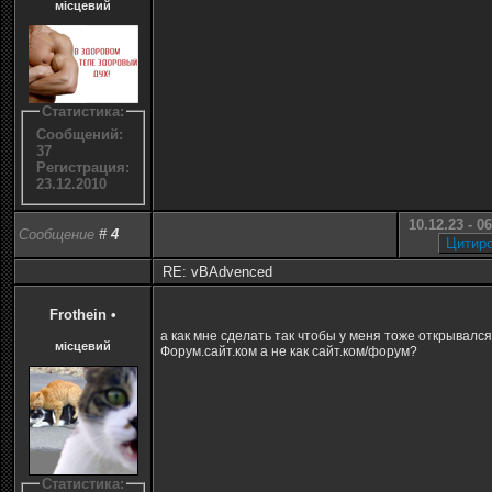
місцевий
Статистика:
Сообщений:
37
Регистрация:
23.12.2010
10.12.23 - 0
Сообщение
#
4
RE: vBAdvenced
Frothein
•
а как мне сделать так чтобы у меня тоже открывался
місцевий
Форум.сайт.ком а не как сайт.ком/форум?
Статистика: