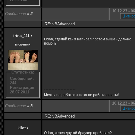
10.12.23 - 0
Сообщение
#
2
RE: vBAdvenced
irina_111
•
Odan, сделай как я написал постом выше - должно
помочь.
місцевий
Статистика:
Сообщений:
244
Регистрация:
---------------------
28.07.2011
Мечты не работают пока не работаешь ты!
10.12.23 - 0
Сообщение
#
3
RE: vBAdvenced
kilot
•
Odan, через другой браузер пробовал?