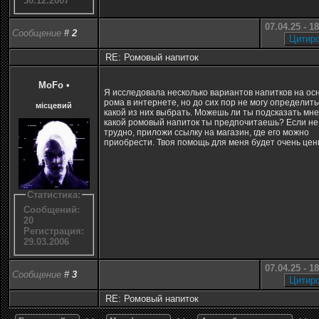
30.12.2007
07.04.25 - 1
Сообщение
#
2
RE: Ромовый напиток
MoFo
•
Я исследовала несколько вариантов напитков на ос
рома в интернете, но до сих пор не могу определить
місцевий
какой из них выбрать. Можешь ли ты подсказать мне
какой ромовый напиток ты предпочитаешь? Если не
трудно, приложи ссылку на магазин, где его можно
приобрести. Твоя помощь для меня будет очень цен
Статистика:
Сообщений:
20
Регистрация:
29.03.2006
07.04.25 - 1
Сообщение
#
3
RE: Ромовый напиток