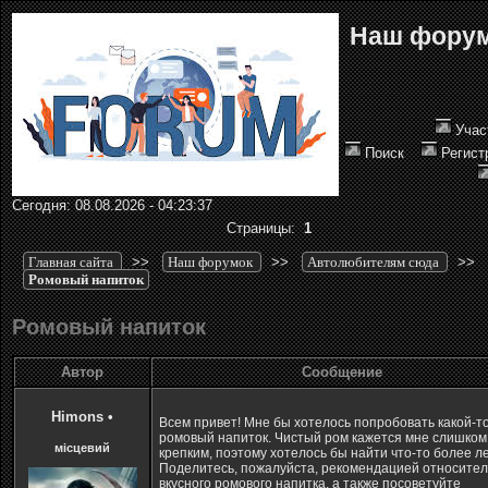
Наш фору
Учас
Поиск
Регист
Сегодня: 08.08.2026 - 04:23:37
Страницы:
1
Главная сайта
>>
Наш форумок
>>
Автолюбителям сюда
>>
Ромовый напиток
Ромовый напиток
Автор
Сообщение
Himons
•
Всем привет! Мне бы хотелось попробовать какой-т
ромовый напиток. Чистый ром кажется мне слишком
місцевий
крепким, поэтому хотелось бы найти что-то более ле
Поделитесь, пожалуйста, рекомендацией относите
вкусного ромового напитка, а также посоветуйте