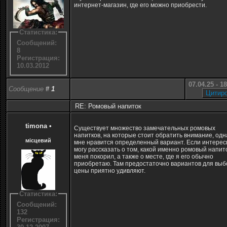
интернет-магазин, где его можно приобрести.
Статистика:
Сообщений:
8
Регистрация:
10.03.2012
07.04.25 - 1
Сообщение
#
1
RE: Ромовый напиток
timona
•
Существует множество замечательных ромовых
напитков, на которые стоит обратить внимание, одн
місцевий
мне нравится определенный вариант. Если интересн
могу рассказать о том, какой именно ромовый напит
меня покорил, а также о месте, где я его обычно
приобретаю. Там предостаточно вариантов для выб
цены приятно удивляют.
Статистика:
Сообщений:
132
Регистрация: