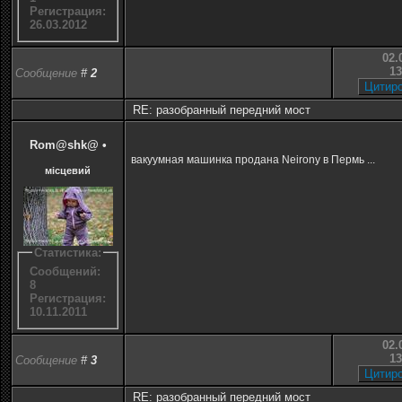
Регистрация:
26.03.2012
02.
13
Сообщение
#
2
RE: разобранный передний мост
Rom@shk@
•
вакуумная машинка продана Neironу в Пермь ...
місцевий
Статистика:
Сообщений:
8
Регистрация:
10.11.2011
02.
13
Сообщение
#
3
RE: разобранный передний мост