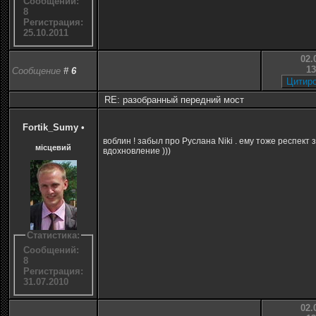
Сообщений:
8
Регистрация:
25.10.2011
02.
13
Сообщение
#
6
RE: разобранный передний мост
Fortik_Sumy
•
воблин ! забыл про Руслана Niki . ему тоже респект 
місцевий
вдохновление )))
Статистика:
Сообщений:
8
Регистрация:
31.07.2010
02.