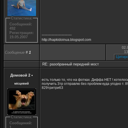
Статистика:
Сообщений:
492
Регистрация:
---------------------
19.05.2007
http://hapkidoinua.blogspot.com
02.
13
Сообщение
#
1
RE: разобранный передний мост
Домовой 2
•
есть только то, что на фотках. Диффа НЕТ ! хотелос
місцевий
получить 3тр отправлю без проблем куда угодно т. 8
829тритри63
Статистика:
Сообщений:
1