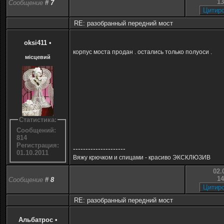
13
Сообщение
#
7
RE: разобранный передний мост
oksi411
•
корпус моста продан . остались только полуоси .
місцевий
Статистика:
Сообщений:
814
Регистрация:
---------------------
01.10.2011
Вяжу крючком и спицами - красиво ЭКСКЛЮЗИВ
02.
14
Сообщение
#
8
RE: разобранный передний мост
Альбатрос
•