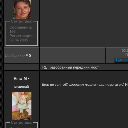
Статистика:
Сообщений:
166
Регистрация:
02.04.2005
02.
13
Сообщение
#
5
RE: разобранный передний мост
Rina_M
•
Егор не за что))) хорошим людям надо помогать(с) Ni
місцевий
Статистика: