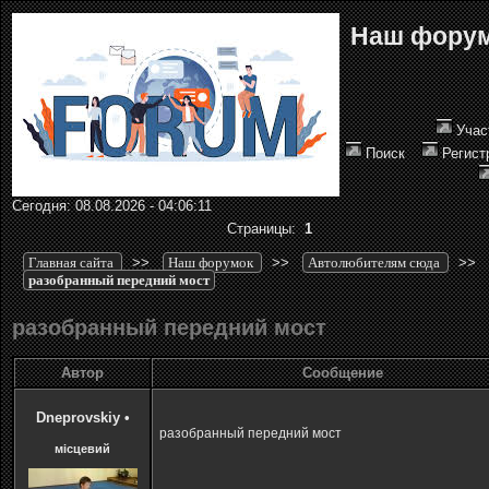
Наш фору
Учас
Поиск
Регист
Сегодня: 08.08.2026 - 04:06:11
Страницы:
1
Главная сайта
>>
Наш форумок
>>
Автолюбителям сюда
>>
разобранный передний мост
разобранный передний мост
Автор
Сообщение
Dneprovskiy
•
разобранный передний мост
місцевий