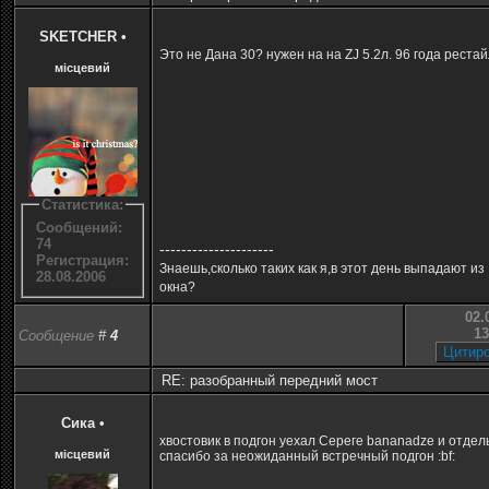
SKETCHER
•
Это не Дана 30? нужен на на ZJ 5.2л. 96 года рестай
місцевий
Статистика:
Сообщений:
74
---------------------
Регистрация:
Знаешь,сколько таких как я,в этот день выпадают из
28.08.2006
окна?
02.
13
Сообщение
#
4
RE: разобранный передний мост
Сика
•
хвостовик в подгон уехал Сереге bananadze и отдел
місцевий
спасибо за неожиданный встречный подгон :bf: