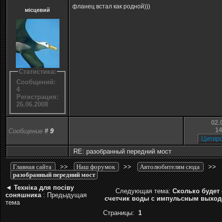
фланец встал как родной)))
місцевий
Статистика:
Сообщений:
4
Регистрация:
26.06.2008
02.
14
Сообщение
#
9
RE: разобранный передний мост
Главная сайта
>>
Наш форумок
>>
Автолюбителям сюда
>>
разобранный передний мост
◄
Техніка для посіву
Следующая тема:
Сколько будет 
соняшника
: Предыдущая
счетчик воды с импульсным выхо
тема
Страницы:
1