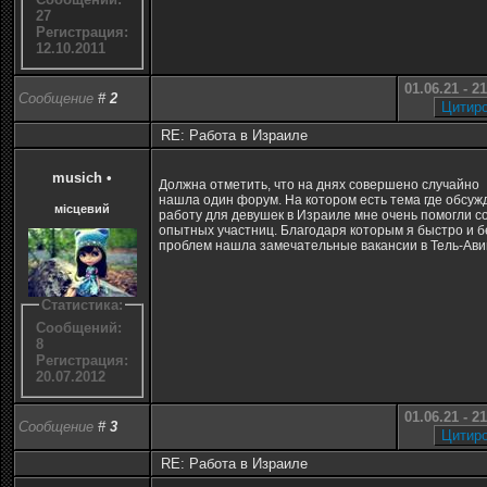
27
Регистрация:
12.10.2011
01.06.21 - 2
Сообщение
#
2
RE: Работа в Израиле
musich
•
Должна отметить, что на днях совершено случайно
нашла один форум. На котором есть тема где обсуж
місцевий
работу для девушек в Израиле мне очень помогли с
опытных участниц. Благодаря которым я быстро и б
проблем нашла замечательные вакансии в Тель-Ави
Статистика:
Сообщений:
8
Регистрация:
20.07.2012
01.06.21 - 2
Сообщение
#
3
RE: Работа в Израиле