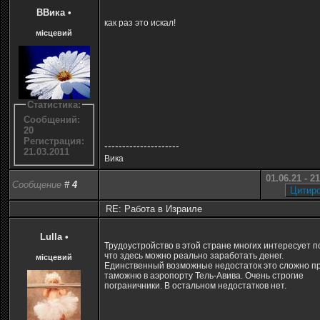
ВВика
•
как раз это искал!
місцевий
Статистика:
Сообщений:
20
Регистрация:
---------------------
21.03.2011
Вика
01.06.21 - 2
Сообщение
#
4
RE: Работа в Израиле
Lulla
•
Трудоустройство в этой стране многих интересует 
что здесь можно реально заработать денег.
місцевий
Единственный возможные недостаток это сложно п
таможню в аэропорту Тель-Авива. Очень строгие
пограничники. В остальном недостатков нет.