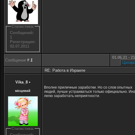
Статистика:
Сообщений:
1
Регистрация:
02.07.2011
01.06.21 - 2
Сообщение
#
1
RE: Работа в Израиле
Vika_8
•
Вполне приличные заработки. Но со слов опытных
місцевий
людей, лучше устраиваться только официально. Ин
легко заработать неприятности.
Статистика:
Сообщений: