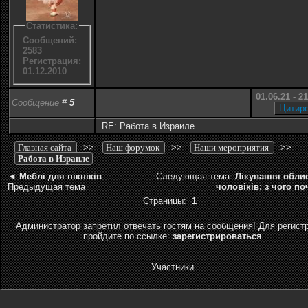
Статистика:
Сообщений:
2583
Регистрация:
01.12.2010
01.06.21 - 2
Сообщение
#
5
RE: Работа в Израиле
Главная сайта
>>
Наш форумок
>>
Наши мероприятия
>>
Работа в Израиле
◄
Меблі для пікніків
:
Следующая тема:
Лікування облис
Предыдущая тема
чоловіків: з чого по
Страницы:
1
Администратор запретил отвечать гостям на сообщения! Для регист
пройдите по ссылке:
зарегистрироваться
Участники