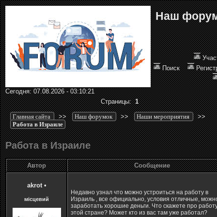
Наш фору
Учас
Поиск
Регист
Сегодня: 07.08.2026 - 03:10:21
Страницы:
1
Главная сайта
>>
Наш форумок
>>
Наши мероприятия
>>
Работа в Израиле
Работа в Израиле
Автор
Сообщение
akrot
•
Недавно узнал что можно устроиться на работу в
Израиль , все официально, условия отличные, можн
місцевий
заработать хорошие деньги. Что скажете про работу
этой стране? Может кто из вас там уже работал?