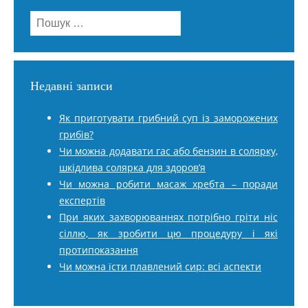
Пошук:
Недавні записи
Як приготувати грибний суп із заморожених
грибів?
Чи можна додавати гас або бензин в солярку,
шкідлива солярка для здоров’я
Чи можна робити масаж хребта – поради
експертів
При яких захворюваннях потрібно гріти ніс
сіллю, як зробити цю процедуру і які
протипоказання
Чи можна їсти плавлений сир: всі аспекти