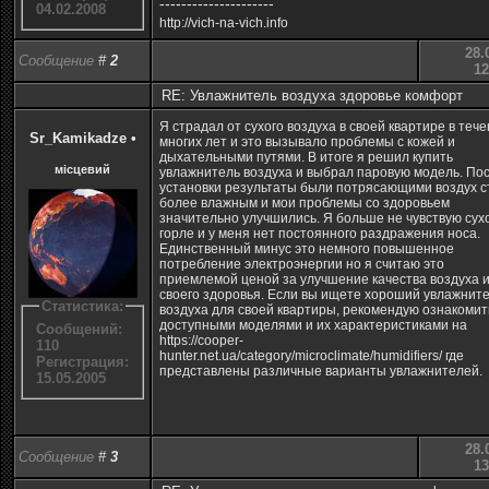
---------------------
04.02.2008
http://vich-na-vich.info
28.
Сообщение
#
2
12
RE: Увлажнитель воздуха здоровье комфорт
Я страдал от сухого воздуха в своей квартире в теч
Sr_Kamikadze
•
многих лет и это вызывало проблемы с кожей и
дыхательными путями. В итоге я решил купить
місцевий
увлажнитель воздуха и выбрал паровую модель. По
установки результаты были потрясающими воздух с
более влажным и мои проблемы со здоровьем
значительно улучшились. Я больше не чувствую сухо
горле и у меня нет постоянного раздражения носа.
Единственный минус это немного повышенное
потребление электроэнергии но я считаю это
приемлемой ценой за улучшение качества воздуха 
своего здоровья. Если вы ищете хороший увлажнит
Статистика:
воздуха для своей квартиры, рекомендую ознакомит
доступными моделями и их характеристиками на
Сообщений:
https://cooper-
110
hunter.net.ua/category/microclimate/humidifiers/
где
Регистрация:
представлены различные варианты увлажнителей.
15.05.2005
28.
Сообщение
#
3
13