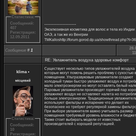
Статистика:
Сообщений:
---------------------
407
Эксклюзивная косметика для волос и тела из Индии 
Регистрация:
ОАЭ, а так же из Венгрии
12.09.2011
ТМKalloshttp://forum.gorod.dp.ua/showthread.php?t=3
28.
Сообщение
#
1
11
RE: Увлажнитель воздуха здоровье комфорт
Существует несколько типов увлажнителей воздуха
klima
•
которые могут помочь решить проблему с сухостью 
помещении. Ультразвуковые увлажнители создают
місцевий
холодный туман быстро увлажняют воздух и потре
мало электроэнергии но могут оставлять белый нале
Паровые увлажнители производят горячий пар хор
увлажняют воздух не оставляют налета но потребл
больше электроэнергии. Традиционные увлажнител
используют фильтры и испарение что делает их
безопаснее но требуют регулярной замены фильтро
При выборе увлажнителя важно учитывать размер
помещения требуемый уровень влажности и бюджет
Статистика:
Также стоит выбирать модели от известных
производителей с хорошей репутацией.
Сообщений:
10
Регистрация: