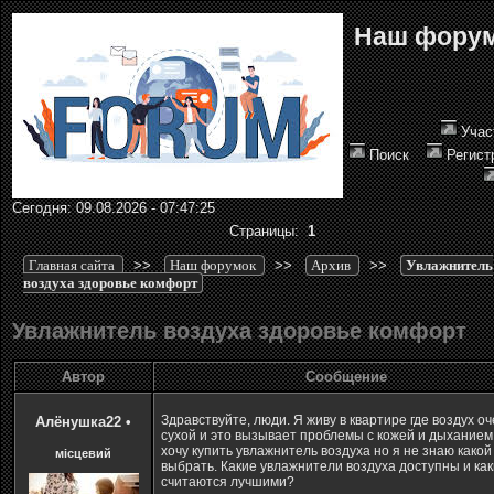
Наш фору
Учас
Поиск
Регист
Сегодня: 09.08.2026 - 07:47:25
Страницы:
1
Главная сайта
>>
Наш форумок
>>
Архив
>>
Увлажнитель
воздуха здоровье комфорт
Увлажнитель воздуха здоровье комфорт
Автор
Сообщение
Здравствуйте, люди. Я живу в квартире где воздух о
Алёнушка22
•
сухой и это вызывает проблемы с кожей и дыханием
хочу купить увлажнитель воздуха но я не знаю какой
місцевий
выбрать. Какие увлажнители воздуха доступны и ка
считаются лучшими?