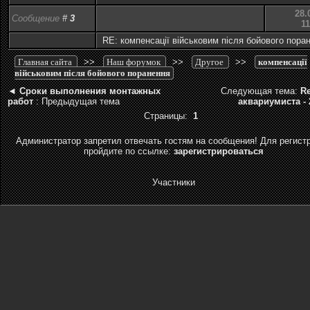
28.
Сообщение
#
3
11
RE: компенсації військовим після бойового пора
Главная сайта
>>
Наш форумок
>>
Другое
>>
компенсації
військовим після бойового поранення
◄
Сроки выполнения монтажных
Следующая тема:
Re
работ
: Предыдущая тема
аквариумиста - 
Страницы:
1
Администратор запретил отвечать гостям на сообщения! Для регист
пройдите по ссылке:
зарегистрироваться
Участники