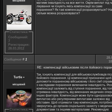
місцевий
матиме інвалідність на все життя. Окрім виплат під ч
лікування чи існують якісь компенсації за саме
поранення? Як такі компенсації розраховуються? Н
скільки можна розраховувати?
Статистика:
Сообщений:
7
Регистрация:
28.03.2012
28.
Сообщение
#
1
10
RE: компенсації військовим після бойового пора
Так, існують компенсації для військовослужбовців піс
Turtle
•
бойового поранення. Ці компенсації призначені щоб
допомогти пораненому військовому і його сім'ї справ
місцевий
з наслідками поранення включаючи інвалідність. Роз
компенсації залежить від ступеня поранення, від тог
отримана інвалідність, від виконаних медичних опера
інших факторів. Компенсація може бути одноразово
виплатою або регулярними виплатами залежно від
обставин. Щоб отримати таку компенсацію, потрібно
звернутись до органів соціального захисту з медичн
Статистика:
документами та іншими матеріалами. Рекомендую