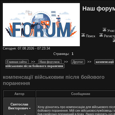
Наш фору
Учас
Поиск
Регист
Сегодня: 07.08.2026 - 07:23:34
Страницы:
1
Главная сайта
>>
Наш форумок
>>
Другое
>>
компенсації
військовим після бойового поранення
компенсації військовим після бойового
поранення
Автор
Сообщение
Святослав
Хочу дізнатись про компенсацію для військового піс
Викторович
•
бойового поранення. Мій син військовослужбовець і 
був серйозно поранений в боях. Лікарі говорять що в