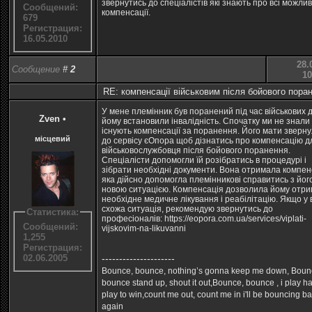
звернутись до спеціалістів які знають про всі можлив
Сообщений:
компенсації.
679
Регистрация:
16.05.2010
28.
Сообщение
#
2
10
RE: компенсації військовим після бойового пора
У мене племінник був поранений під час військових ді
Zven
•
йому встановили інвалідність. Спочатку ми не знали
існують компенсації за поранення. Його мати зверн
місцевий
до сервісу єОпора щоб дізнатись про компенсацію д
військовослужбовця після бойового поранення.
Спеціалісти допомогли їй розібратись в процедурі і
зібрати необхідні документи. Вона отримала компе
яка дійсно допомогла племінникові справитись з йог
новою ситуацією. Компенсація дозволила йому отр
необхідне медичне лікування і реабілітацію. Якщо у 
схожа ситуація, рекомендую звернутись до
Статистика:
професіоналів:
https://eopora.com.ua/services/viplati-
Сообщений:
vijskovim-na-likuvanni
1,255
Регистрация:
---------------------
02.06.2005
Bounce, bounce, nothing’s gonna keep me down, Boun
bounce stand up, shout it out,Bounce, bounce , i play har
play to win,count me out, count me in i'll be bouncing b
again