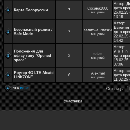
Автор:
Д
дата вре
Оксана2008
Карта Белоруссии
7
26.02.25 
місцевий
13:19
Автор:
Евгения
Безопасный режим /
залитые_глазки
7
дата вре
Safe Mode
місцевий
22.02.25 
14:42
Автор:
Положення для
v_o_l_n_
salas
офісу типу "Opened
3
дата вре
місцевий
space"
18.02.25 
07:06
Автор:
c
Роутер 4G LTE Alcatel
Alexmel
6
дата вре
LINKZONE
місцевий
11.02.25 
Страницы:
Участники