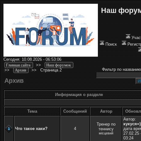
Наш фору
Учас
Поиск
Регист
Сегодня: 10.08.2026 - 06:53:06
Главная сайта
>>
Наш форумок
Фильтр по названию
>>
Архив
>>
Страница 2
Архив
Информация о разделе
Тема
Cообщений
Автор
Обновл
Автор:
кукуся=)
Тренер по
Что такое хаки?
4
дата вре
теннису
27.02.25 
місцевий
03:24