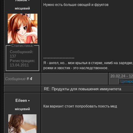
Нужно есть больше овощей и фруктов
місцевий
Статистика:
Сообщений:
137
---------------------
Регистрация:
Я - ангел, но... мои крылья в стирке, нимб на зарядке,
13.04.2011
рожки и хвостик - это наследственное.
20.02.24 - 1
Сообщение
#
4
RE: Продукты для повышения иммунитета
Eileen
•
Как вариант стоит попробовать поесть мед
місцевий