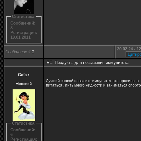
Статистика:
Сообщений:
8
Регистрация:
19.01.2011
20.02.24 - 1
Сообщение
#
1
RE: Продукты для повышения иммунитета
Gafa
•
Лучший способ повысить иммунитет это правильно
місцевий
питаться , пить много жидкости и заниматься спорто
Статистика:
Сообщений:
6
Регистрация: