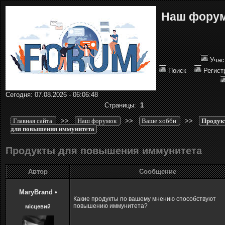
Наш фору
Учас
Поиск
Регист
Сегодня: 07.08.2026 - 06:06:48
Страницы:
1
Главная сайта
>>
Наш форумок
>>
Ваше хобби
>>
Продук
для повышения иммунитета
Продукты для повышения иммунитета
Автор
Сообщение
MaryBrand
•
Какие продукты по вашему мнению способствуют
повышению иммунитета?
місцевий