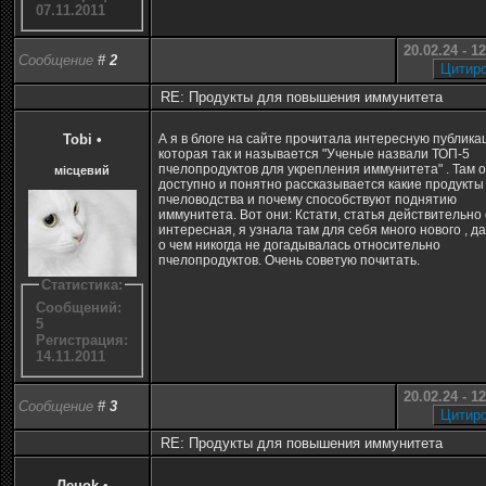
07.11.2011
20.02.24 - 1
Сообщение
#
2
RE: Продукты для повышения иммунитета
Tobi
•
А я в блоге на сайте прочитала интересную публика
которая так и называется "Ученые назвали ТОП-5
пчелопродуктов для укрепления иммунитета" . Там 
місцевий
доступно и понятно рассказывается какие продукты
пчеловодства и почему способствуют поднятию
иммунитета. Вот они: Кстати, статья действительно
интересная, я узнала там для себя много нового , д
о чем никогда не догадывалась относительно
пчелопродуктов. Очень советую почитать.
Статистика:
Сообщений:
5
Регистрация:
14.11.2011
20.02.24 - 1
Сообщение
#
3
RE: Продукты для повышения иммунитета
Леноk
•