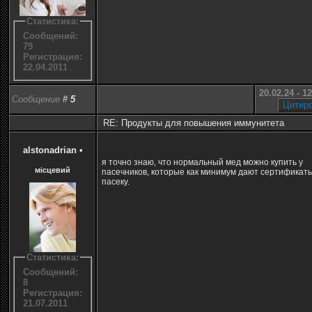
Статистика:
Сообщений:
79
Регистрация:
22.04.2011
20.02.24 - 1
Сообщение
#
5
RE: Продукты для повышения иммунитета
alstonadrian
•
я точно знаю, что нормальный мед можно купить у
місцевий
пасечников, которые как минимум дают сертификат
пасеку.
Статистика:
Сообщений:
8
Регистрация:
21.07.2011