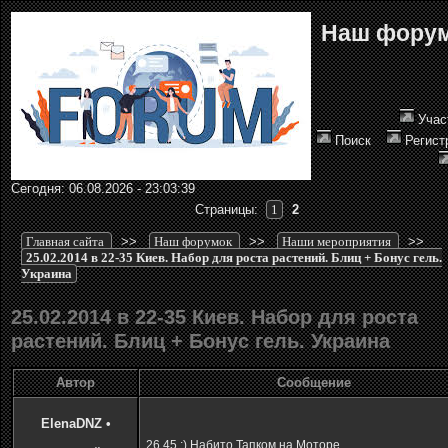
Наш фору
Учас
Поиск
Регист
Сегодня: 06.08.2026 - 23:03:39
Страницы:
1
2
Главная сайта
>>
Наш форумок
>>
Наши мероприятия
>>
25.02.2014 в 22-35 Киев. Набор для роста растений. Блиц + Бонус гель.
Украина
25.02.2014 в 22-35 Киев. Набор для роста
растений. Блиц + Бонус гель. Украина
Автор
Сообщение
ElenaDNZ
•
26,45 ;) Набито Тапком на Моторе