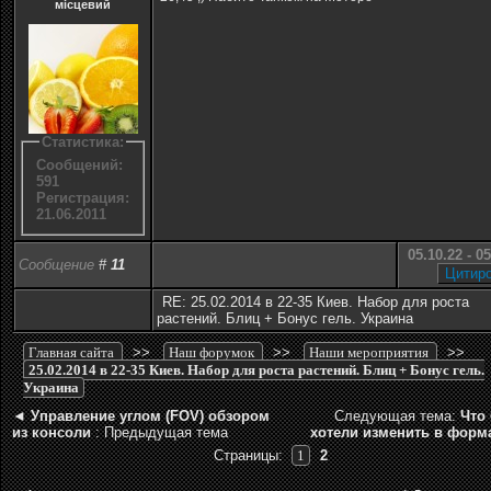
місцевий
Статистика:
Сообщений:
591
Регистрация:
21.06.2011
05.10.22 - 0
Сообщение
#
11
RE: 25.02.2014 в 22-35 Киев. Набор для роста
растений. Блиц + Бонус гель. Украина
Главная сайта
>>
Наш форумок
>>
Наши мероприятия
>>
25.02.2014 в 22-35 Киев. Набор для роста растений. Блиц + Бонус гель.
Украина
◄
Управление углом (FOV) обзором
Следующая тема:
Что
из консоли
: Предыдущая тема
хотели изменить в форм
Страницы:
1
2