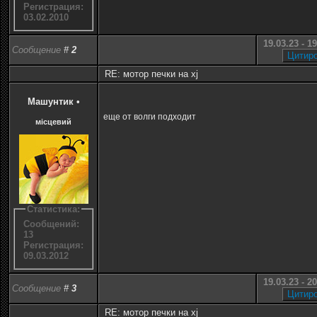
Регистрация:
03.02.2010
19.03.23 - 1
Сообщение
#
2
RE: мотор печки на xj
Машунтик
•
еще от волги подходит
місцевий
Статистика:
Сообщений:
13
Регистрация:
09.03.2012
19.03.23 - 2
Сообщение
#
3
RE: мотор печки на xj