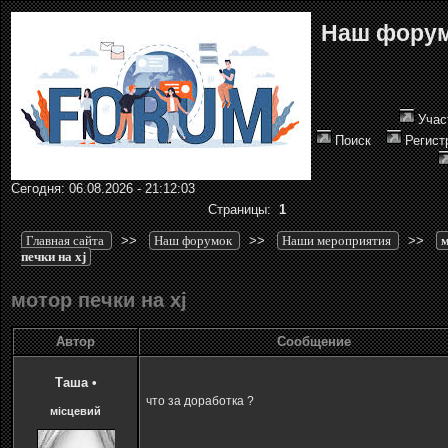
Наш фору
Учас
Поиск
Регист
Сегодня: 06.08.2026 - 21:12:03
Страницы:
1
Главная сайта
>>
Наш форумок
>>
Наши мероприятия
>>
печки на xj
мотор печки на xj
Автор
Сообщение
Таша
•
что за доработка ?
місцевий