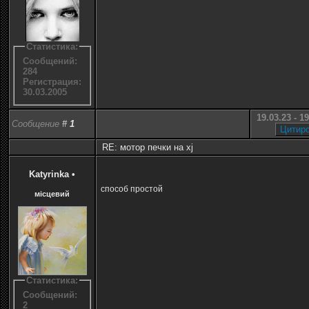
Статистика:
Сообщений:
284
Регистрация:
30.03.2005
19.03.23 - 1
Сообщение
#
1
RE: мотор печки на xj
Katyrinka
•
способ простой
місцевий
Статистика:
Сообщений:
2